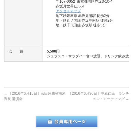
〒107-0052
東京都港区赤坂3-10-4
赤坂月世界ビル5F
アクセスマップ
地下鉄銀座線 赤坂見附駅 徒歩2分
地下鉄丸ノ内線 赤坂見附駅 徒歩2分
地下鉄千代田線 赤坂駅 徒歩5分
会 費
5,500円
シュラスコ・サラダバー食べ放題、ドリンク飲み放題
←
【2016年6月15日】彦田外務省南米
【2016年6月30日】中原仁氏 ランチ
課長 講演会
ョン・ミーティング
→