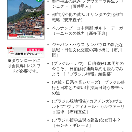
都市再生の試み ファヴェーラ再生プロ
ジェクト［藤井勇人］
都市活性化の試み オリンダの文化都市
戦略［安東直子］
ペルナンブーコ中南部 ポルト・デ・ガ
リーニャスの魅力［新多正典］
ジャパン・ハウス サンパウロの新たな
挑戦：日伯文化交流の架け橋に［市川
恒］
※ダウンロードに
(ブラジル・ナウ) 日伯修好130周年の
は会員専用パスワ
今こそ、 日伯修好通商条約を読んでみ
ードが必要です。
よう ［『ブラジル特報』編集部］
(連載・日系企業シリーズ) ブラジル銀
行と日本との深い絆 持続可能な未来へ
の道
(ブラジル現地報告)“カアチンガのヴェ
ルトフ” ヴラディミール・カルヴァーリ
ョ追悼 ［布施直佐］
(ブラジル留学生現地報告)なぜ日本？
［モンチ・ギレーミ］