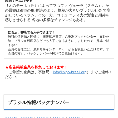
表紙：永武ひかる
リオのモーホ（丘）によって立つファ ヴェーラ（スラム）。そ
の景観は都市の風 物詩のよう。格差が大きいブラジル社会 で増
加しているスラム。その一方、コミュ ニティ力の漸進と期待を
感じさせられる 各地の多様なチャレンジもある。
飲食店、書店でも入手できます！
無料の情報誌と同様に、紀伊國屋書店、八重洲ブックセンター、在外公
館、ブラジル料理店などでも入手できるようにしましたので、是非ご覧
下さい。
会員の皆様には、最新号をインターネットからも観覧いただけます。非
会員の方も、バックナンバーをPDFでご覧頂けます。
★広告掲載企業を募集しております！
ご希望の企業は、事務局（
info@nipo-brasil.org
）までご連絡く
ださい。
ブラジル特報バックナンバー