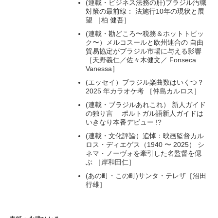
(連載・ビジネス法務の肝)ブラジル汚職
対策の最前線： 法施行10年の現状と展
望 ［柏 健吾］
(連載・勘どころ〜税務＆ホットトピッ
ク〜）メルコスールと欧州連合の 自由
貿易協定がブラジル市場に与える影響
［天野義仁／佐々木健文／ Fonseca
Vanessa］
(エッセイ）ブラジル楽曲数はいくつ？
2025 年カラオケ考 ［仲島カルロス］
(連載・ブラジルあれこれ） 新人ガイド
の独り言 ポルトガル語新人ガイドは
いきなり本番デビュー !?
(連載・文化評論）追悼：映画監督カル
ロス・ディエゲス（1940 〜 2025） シ
ネマ・ノーヴォを牽引した名監督を偲
ぶ ［岸和田仁］
(あの町・この町)サンタ・テレザ［沼田
行雄］