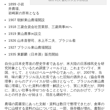
柳田 利夫 慶応大学文学部教授
1899 小岩
井農場、
岩崎家の所有となる
1907 朝鮮東山農場開設
1918 三菱合資会社営業部、三菱商事㈱へ
1919 東山農事㈱設立
1926 山本喜譽司、水上不二夫、ブラジル着
1927 ブラジル東山農場開設
1935 東麒麟（日本酒）販売開始
自分は日本史専攻の歴史学者であるが、米大陸の日系移民史を研
究対象としているため調査フィールドは、これまでハワイ、米
国、そして、とりわけペルーが中心であった。が、2007年、当
時、味の素ブラジル法人社長であった旧知の酒井さん（協会常務
理事）からのアドバイスが切っ掛けとなって、ブラジルの東山農
場に埋蔵していた資料の整理・解読という、実に大変だが、同時
に、楽しい仕事を仰せつかることとなり、このおかげで、ブラジ
ルとの付き合いが始まり、現在も継続中だ。
農場の図書室にあった文献・資料は数日で整理できたが、倉庫の
中に山積する資料の山については、一部、保存棚が壊れ、書類が