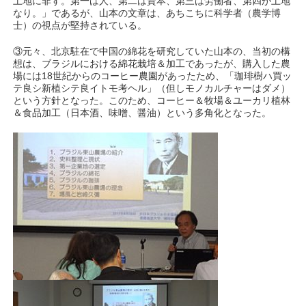
土地に非ず。第一は人、第二は資本、第三は労働者、第四が土地
なり。」であるが、山本の文章は、あちこちに科学者（農学博
士）の視点が堅持されている。
③元々、北京駐在で中国の綿花を研究していた山本の、当初の構
想は、ブラジルにおける綿花栽培＆加工であったが、購入した農
場には18世紀からのコーヒー農園があったため、「珈琲樹ハ買ッ
テ良シ新植シテ良イトモ考ヘル」（但しモノカルチャーはダメ）
という方針となった。このため、コーヒー＆牧場＆ユーカリ植林
＆食品加工（日本酒、味噌、醤油）という多角化となった。