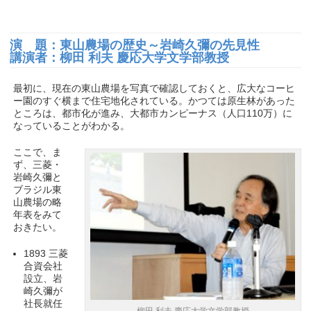
演 題：東山農場の歴史～岩崎久彌の先見性
講演者：柳田 利夫 慶応大学文学部教授
最初に、現在の東山農場を写真で確認しておくと、広大なコーヒ
ー園のすぐ横まで住宅地化されている。かつては原生林があった
ところは、都市化が進み、大都市カンピーナス（人口110万）に
なっていることがわかる。
ここで、ま
ず、三菱・
岩崎久彌と
ブラジル東
山農場の略
年表をみて
おきたい。
1893 三菱
合資会社
設立、岩
崎久彌が
社長就任