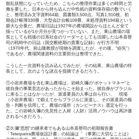
散乱状態になっていたため、こちらの整理作業は多くの時間と労
働を要した。日本から持ち込んだ中性紙の資料保存箱の数でいく
と、整理済み文字資料64箱、図書類3,500点、写真1,910枚、初
期会計帳簿330冊、大型会計台帳108冊、未処理資料194箱という
膨大な分量だ。農場日誌は1927年の農場開設からほとんど全て
揃っているが1か月分が見つかっていない。また、東山農場の場
長としても戦後の日系社会のリーダーとしても活躍した山本喜譽
司の戦時中の日誌（国交断絶期の貴重な記録）が行方不明
（1970年代、前山隆教授が現物を調査したが、その後、“紛失”）
であるが、農場関連資料の主要部分は整理できた。
こうした一次資料を読み込んでみたが、その結果、東山農場の特
長として、次のような諸点を指摘できるだろう。
①小岩井農場を含む東山農場は、岩崎久彌の“ポケットマネー”と
彼自身の事業意志があったからこそ始まった。彼自身がブラジル
に来ることはなかったが、派遣要員の人事は自ら行い、 現場
（小岩井農場）で鍛えてからブラジルに派遣し、その派遣員の報
告・判断を信用して、農場の場所（カンピーナス）選定を行っ
た。この岩崎久彌の先見性と人材（人財）活用ノウハウは再評価
されるべきだろう。
②久彌“思想”の継承者でもある山本喜譽司の初期報告書
「Tetequeira農場仮設計書」の結論は「（事業に大切なことは）