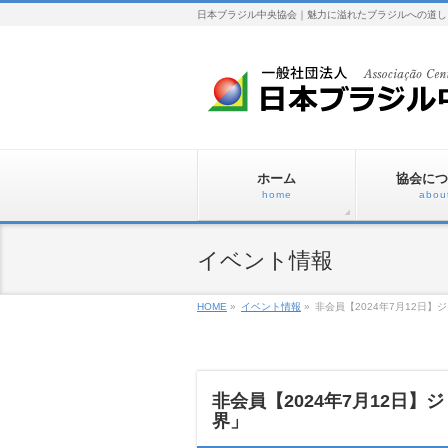
日本ブラジル中央協会｜魅力に溢れたブラジルへの道し
ホーム
協会につ
home
abou
イベント情報
HOME
»
イベント情報
»
非会員【2024年7月12日
非会員【2024年7月12日
界」