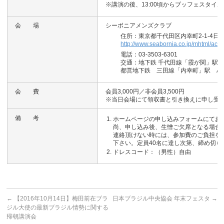
※講演の後、13:00頃からブッフェスタイ
会 場
シーボニアメンズクラブ
住所：東京都千代田区内幸町2-1-4日
http://www.seabornia.co.jp/mhtml/acce
電話：03-3503-6301
交通：地下鉄 千代田線「霞が関」駅C
都営地下鉄 三田線「内幸町」駅 A7
会 費
会員3,000円／非会員3,500円
※当日会場にて領収書と引き換えに申し受
備 考
ホームページの申し込みフォームにてお
尚、申し込み後、生憎ご欠席となる場合、
連絡頂けない時には、参加費のご負担を
下さい。定員40名に達し次第、締め切ら
ドレスコード：（男性）自由
←
【2016年10月14日】梅田前在ブラ
日本ブラジル中央協会 年末フェスタ
→
ジル大使の最新ブラジル情勢に関する
帰朝講演会