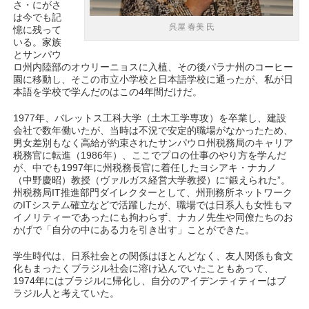
さ・にがさ
は今でも記
呉屋 春美 氏
憶に残って
いる。家族
とサンパウ
ロ州内陸部のオウリーニョスに入植、その後パラナ州のコーヒー
園に移動し、そこの市立小学校と日本語学校に通ったが、私が日
本語を学校で学んだのはこの4年間だけだ。
1977年、バレットス工科大学（土木工学専攻）を卒業し、建設
会社で数年働いたが、当時は不況で安定的職場がなかったため、
男女差別もなく高給が約束されたサンパウロ州税務局のキャリア
税務官に転進（1986年）、ここでプロの仕事のやり方を学んだ
が、中でも1997年に州税務長官に着任したヨシアキ・ナカノ
（中野慶昭）教授（ヴァルガス経営大学教授）に“鍛えられた”。
州税務局IT推進部門ダイレクターとして、州刑務所ネットワーク
のITシステム確立などで活躍したが、職場では日系人も女性もマ
イノリティーであったにも拘わらず、ナカノ先生や同僚たちのお
かげで「自分の中にある力を引き出す」ことができた。
学生時代は、日系社会との関係はほとんどなく、友人関係も食文
化もまったくブラジル社会に溶け込んでいたこともあって、
1974年にはブラジルに帰化し、自分のアイデンティティーはブ
ラジル人と考えていた。