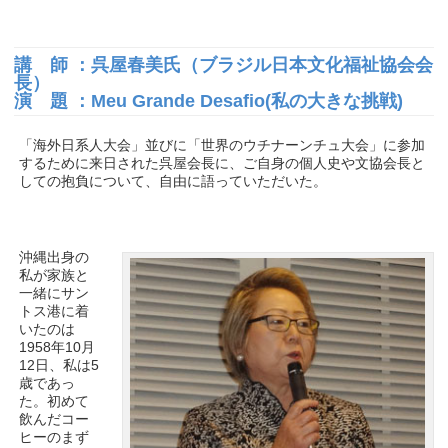
講 師 ：呉屋春美氏（ブラジル日本文化福祉協会会
長）
演 題 ：Meu Grande Desafio(私の大きな挑戦)
「海外日系人大会」並びに「世界のウチナーンチュ大会」に参加
するために来日された呉屋会長に、ご自身の個人史や文協会長と
しての抱負について、自由に語っていただいた。
沖縄出身の
私が家族と
一緒にサン
トス港に着
いたのは
1958年10月
12日、私は5
歳であっ
た。初めて
飲んだコー
ヒーのまず