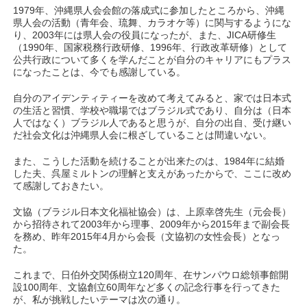
1979年、沖縄県人会会館の落成式に参加したところから、沖縄
県人会の活動（青年会、琉舞、カラオケ等）に関与するようにな
り、2003年には県人会の役員になったが、また、JICA研修生
（1990年、国家税務行政研修、1996年、行政改革研修）として
公共行政について多くを学んだことが自分のキャリアにもプラス
になったことは、今でも感謝している。
自分のアイデンティティーを改めて考えてみると、家では日本式
の生活と習慣、学校や職場ではブラジル式であり、自分は（日本
人ではなく）ブラジル人であると思うが、自分の出自、受け継い
だ社会文化は沖縄県人会に根ざしていることは間違いない。
また、こうした活動を続けることが出来たのは、1984年に結婚
した夫、呉屋ミルトンの理解と支えがあったからで、ここに改め
て感謝しておきたい。
文協（ブラジル日本文化福祉協会）は、上原幸啓先生（元会長）
から招待されて2003年から理事、2009年から2015年まで副会長
を務め、昨年2015年4月から会長（文協初の女性会長）となっ
た。
これまで、日伯外交関係樹立120周年、在サンパウロ総領事館開
設100周年、文協創立60周年など多くの記念行事を行ってきた
が、私が挑戦したいテーマは次の通り。