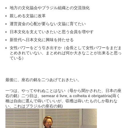
地方の文化協会やブラジル組織との交流強化
親しめる文協に改革
運営資金の心配が要らない文協に育てたい
日本文化を支えていきたいと思う会員を増やす
新世代へ日本文化に興味を持たせる
女性パワーをどう引き出すか（会長として女性パワーをまだま
とめきれていない、まとめれば何か大きなことが出来ると思っ
ている）
最後に、座右の銘を二つあげておきたい。
一つは、やってやれぬことはない（母から聞かされた、日本の座
右の銘）二つ目は、semear é livre, a colheita é obrigatória(蒔く
種は自由に選んで蒔いていいが、収穫は蒔いたものしか取れな
い、これはブラジルの座右の銘)