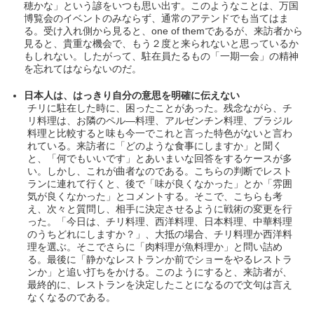
穂かな」という諺をいつも思い出す。このようなことは、万国
博覧会のイベントのみならず、通常のアテンドでも当てはま
る。受け入れ側から見ると、one of themであるが、来訪者から
見ると、貴重な機会で、もう２度と来られないと思っているか
もしれない。したがって、駐在員たるもの「一期一会」の精神
を忘れてはならないのだ。
日本人は、はっきり自分の意思を明確に伝えない
チリに駐在した時に、困ったことがあった。残念ながら、チ
リ料理は、お隣のペル―料理、アルゼンチン料理、ブラジル
料理と比較すると味も今一でこれと言った特色がないと言わ
れている。来訪者に「どのような食事にしますか」と聞く
と、「何でもいいです」とあいまいな回答をするケースが多
い。しかし、これが曲者なのである。こちらの判断でレスト
ランに連れて行くと、後で「味が良くなかった」とか「雰囲
気が良くなかった」とコメントする。そこで、こちらも考
え、次々と質問し、相手に決定させるように戦術の変更を行
った。「今日は、チリ料理、西洋料理、日本料理、中華料理
のうちどれにしますか？」、大抵の場合、チリ料理か西洋料
理を選ぶ。そこでさらに「肉料理が魚料理か」と問い詰め
る。最後に「静かなレストランか前でショーをやるレストラ
ンか」と追い打ちをかける。このようにすると、来訪者が、
最終的に、レストランを決定したことになるので文句は言え
なくなるのである。