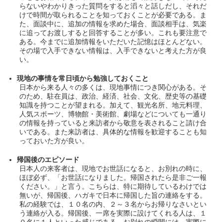
らないやわかりきった質問をすると滔々と話しだし、それだ
けで時間が取られることを知っておくことが必要である。ま
た、面談中に、追加の情報を求めた場合、面談相手は、気楽
に追ってお渡しすると回答することが多い。これも要注意で
ある。今までに追加情報をいただいた記憶はほとんどない。
その場で入手できない情報は、入手できないと考えた方が良
い。
現地の事情を常日頃から勉強しておくこと
日本から来る人々の多くは、現地事情につき関心がある。そ
のため、駐在員は、政治、経済、社会、文化、歴史等の基礎
知識を持つことが望まれる。加えて、観光名所、地元料理、
人気スポーツ、博物館・美術館、劇場などについても一通り
の情報を持っていると来訪者から敬意を表されること請け合
いである。また来訪者は、具体的な情報を歓迎することも知
っておいた方が良い。
帰国後のエピソード
日本人の来客者は、現地でお世話になると、お別れの時に、
ほぼ必ず、「お世話になりました。帰国されたら是非ご一報
ください。」と言う。こちらは、特に期待しているわけでは
無いが、帰国後、ハガキで日本に帰国した旨の連絡をする。
私の経験では、１０名の内、２～３名からお帰りなさいとい
う連絡が入る。帰国後、一席を実際に設けてくれる人は、１