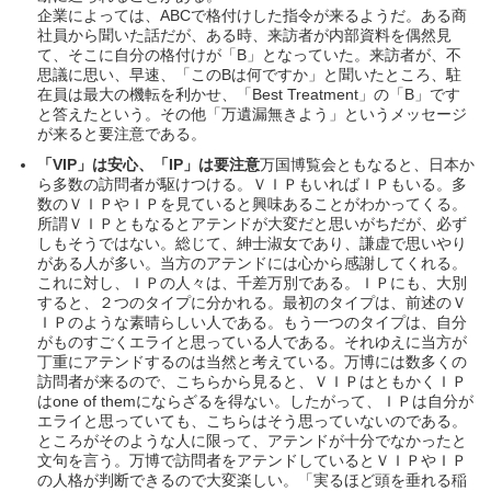
企業によっては、ABCで格付けした指令が来るようだ。ある商
社員から聞いた話だが、ある時、来訪者が内部資料を偶然見
て、そこに自分の格付けが「B」となっていた。来訪者が、不
思議に思い、早速、「このBは何ですか」と聞いたところ、駐
在員は最大の機転を利かせ、「Best Treatment」の「B」です
と答えたという。その他「万遺漏無きよう」というメッセージ
が来ると要注意である。
「VIP」は安心、「IP」は要注意
万国博覧会ともなると、日本か
ら多数の訪問者が駆けつける。ＶＩＰもいればＩＰもいる。多
数のＶＩＰやＩＰを見ていると興味あることがわかってくる。
所謂ＶＩＰともなるとアテンドが大変だと思いがちだが、必ず
しもそうではない。総じて、紳士淑女であり、謙虚で思いやり
がある人が多い。当方のアテンドには心から感謝してくれる。
これに対し、ＩＰの人々は、千差万別である。ＩＰにも、大別
すると、２つのタイプに分かれる。最初のタイプは、前述のＶ
ＩＰのような素晴らしい人である。もう一つのタイプは、自分
がものすごくエライと思っている人である。それゆえに当方が
丁重にアテンドするのは当然と考えている。万博には数多くの
訪問者が来るので、こちらから見ると、ＶＩＰはともかくＩＰ
はone of themにならざるを得ない。したがって、ＩＰは自分が
エライと思っていても、こちらはそう思っていないのである。
ところがそのような人に限って、アテンドが十分でなかったと
文句を言う。万博で訪問者をアテンドしているとＶＩＰやＩＰ
の人格が判断できるので大変楽しい。「実るほど頭を垂れる稲