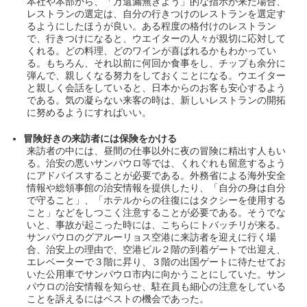
本社や本部から、「万遺漏無きよう」的な指示が来た場合、
レストランの選定は、自分の行きつけのレストランを選定す
るようにしたほうが良い。ある程度の格付けのレストラン
で、行きつけになると、ウエイターの人々が親切に応対して
くれる。どの料理、どのワインが喜ばれるかもわかってい
る。もちろん、それ以前に何回か食事をし、チップも余分に
弾んで、親しくなる努力をしておくことになる。ウエイター
と親しく会話をしていると、日本からのお客も安心するよう
である。気の凝らない来客の時は、新しいレストランの開拓
に努めるようにすればいい。
冒険好きの来訪者には保険をかける
来訪者の中には、昼間の仕事以外に夜の冒険に精出す人もい
る。治安の悪いサンパウロ等では、くれぐれも留意するよう
にアドバイスすることが必要である。外務省による海外安全
情報や総領事館の治安情報を提供したり、「自分の身は自分
で守ること」、「ホテルからの往復にはタクシーを使用する
こと」などをしつこく注意することが必要である。そうでな
いと、事故が起こった時には、こちらにトバッチリが来る。
サンパウロのグアルーリョス空港に来訪者を迎えに行く場
合、治安上の理由で、空港ビル２階の到着ゲートで出迎え、
エレベーターで３階に昇り、３階の出国ゲートに待たせてお
いた公用車でサンパウロ市内に向かうことにしていた。サン
パウロの治安情報を知らせ、駐在員も細心の注意をしている
ことを訴えるにはベストの機会であった。