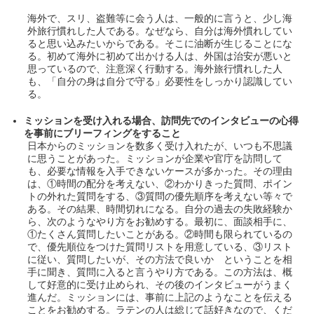
海外で、スリ、盗難等に会う人は、一般的に言うと、少し海
外旅行慣れした人である。なぜなら、自分は海外慣れしてい
ると思い込みたいからである。そこに油断が生じることにな
る。初めて海外に初めて出かける人は、外国は治安が悪いと
思っているので、注意深く行動する。海外旅行慣れした人
も、「自分の身は自分で守る」必要性をしっかり認識してい
る。
ミッションを受け入れる場合、訪問先でのインタビューの心得
を事前にブリーフィングをすること
日本からのミッションを数多く受け入れたが、いつも不思議
に思うことがあった。ミッションが企業や官庁を訪問して
も、必要な情報を入手できないケースが多かった。その理由
は、①時間の配分を考えない、②わかりきった質問、ポイン
トの外れた質問をする、③質問の優先順序を考えない等々で
ある。その結果、時間切れになる。自分の過去の失敗経験か
ら、次のようなやり方をお勧めする。最初に、面談相手に、
①たくさん質問したいことがある。②時間も限られているの
で、優先順位をつけた質問リストを用意している、③リスト
に従い、質問したいが、その方法で良いか ということを相
手に聞き、質問に入ると言うやり方である。この方法は、概
して好意的に受け止められ、その後のインタビューがうまく
進んだ。ミッションには、事前に上記のようなことを伝える
ことをお勧めする。ラテンの人は総じて話好きなので、くだ