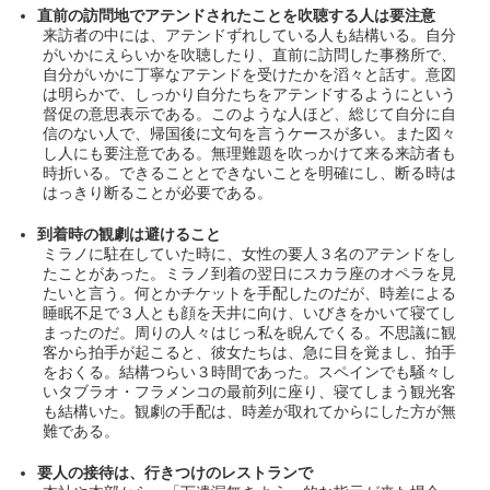
直前の訪問地でアテンドされたことを吹聴する人は要注意
来訪者の中には、アテンドずれしている人も結構いる。自分
がいかにえらいかを吹聴したり、直前に訪問した事務所で、
自分がいかに丁寧なアテンドを受けたかを滔々と話す。意図
は明らかで、しっかり自分たちをアテンドするようにという
督促の意思表示である。このような人ほど、総じて自分に自
信のない人で、帰国後に文句を言うケースが多い。また図々
し人にも要注意である。無理難題を吹っかけて来る来訪者も
時折いる。できることとできないことを明確にし、断る時は
はっきり断ることが必要である。
到着時の観劇は避けること
ミラノに駐在していた時に、女性の要人３名のアテンドをし
たことがあった。ミラノ到着の翌日にスカラ座のオペラを見
たいと言う。何とかチケットを手配したのだが、時差による
睡眠不足で３人とも顔を天井に向け、いびきをかいて寝てし
まったのだ。周りの人々はじっ私を睨んでくる。不思議に観
客から拍手が起こると、彼女たちは、急に目を覚まし、拍手
をおくる。結構つらい３時間であった。スペインでも騒々し
いタブラオ・フラメンコの最前列に座り、寝てしまう観光客
も結構いた。観劇の手配は、時差が取れてからにした方が無
難である。
要人の接待は、行きつけのレストランで