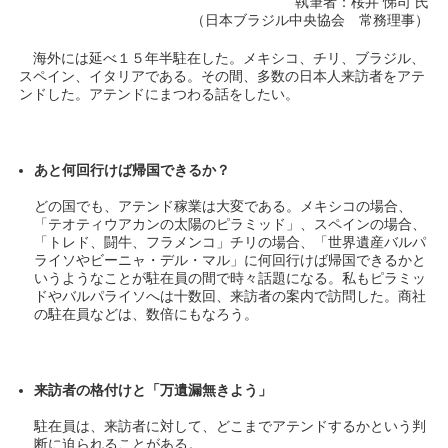
執筆者：桜井 悌司 氏
（日本ブラジル中央協会 常務理事）
海外には延べ１５年半駐在した。メキシコ、チリ、ブラジル、
スペイン、イタリアである。その間、多数の日本人来訪者をアテ
ンドした。アテンドにまつわる話をしたい。
あと何回行けば帰国できるか？
どの国でも、アテンド稼業は大変である。メキシコの場合、
「テオティウアカンの太陽
のピラミッド」、スペインの場合、
「トレド、闘牛、フラメンコ」チリの場合、「世界遺産バルパ
ライソやビーニャ・デル・マル」に何回行けば帰国できるかと
いうようなことが駐在員の間で時々話題になる。私もピラミッ
ドやバルパライソへは十数回、来訪者の案内で訪問した。商社
の駐在員などは、数倍にもなろう。
来訪者の格付けと「万遺漏無きよう」
駐在員は、来訪者に対して、どこまでアテンドするかという判
断に迫られることがある。