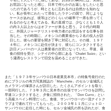
０名に１人といった感じである。お別れの瞬間には、実際に
お世話になったと感じ、日本で何らかのお返しをしたいと思
ったのであろうが、時とともに忘れるのは自然かも知れな
い。私が長年にわたって滞在したラテンの国で、同じような
ケースがあれば、彼等はどのくらいの確率で一席を持ってく
れるのかなと考えてみる。私の直感では、少なくとも１０人
の内３人以上からはオファーが来ると思う。２０代の時期
に、外国人ジャーナリストや有力者のお世話をする仕事を担
当した。その時期に、メキシコの農業省から２名の役人が訪
日した。彼らの要望を聞き丁寧に対応した。その後、１９７
４年に、メキシコに赴任が決まり、彼らにコンタクトすると
訪日メンバーの一人は農業省の次官になっていた。早速、昼
食の招待を受け、シテイの中心部にある「Chalet Suizo」とい
う瀟洒なレストランで旧交を温めることができた。
また「１９７３年サンパウロ日本産業見本市」の特集号発行のた
めにブラジルの有力写真雑誌の「Manchete」のセルソ金城氏と
カメラマンの塚原さんが訪日した。たくさんアポイントを取り、
一部同行した。７３年３月に見本市の出張でサンパウロを訪問し
早速コンタクトすると、夕食に招待された。「Don Curro」とい
う高級スペイン料理だった。食後、サンパウロ一の一流ナイトク
ラブまで連れて行ってもらった。２００３年１１月にジェトロ・
サンパウロに赴任した時にも、セルソ金城氏の所を訪れたが、食