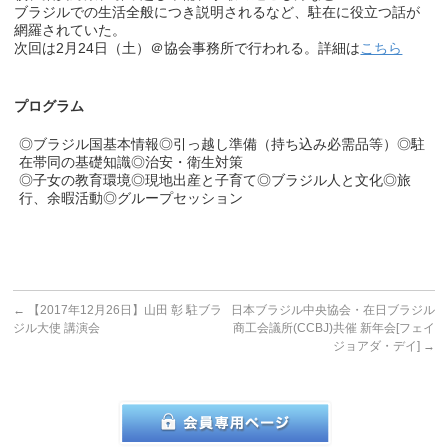
ブラジルでの生活全般につき説明されるなど、
駐在に役立つ話が
網羅されていた。
次回は2月24日（土）＠協会事務所で行われる。詳細は
こちら
プログラム
◎ブラジル国基本情報◎引っ越し準備（持ち込み必需品等）◎駐
在帯同の基礎知識◎治安・衛生対策
◎子女の教育環境◎現地出産と子育て◎ブラジル人と文化◎旅
行、余暇活動◎グループセッション
←
【2017年12月26日】山田 彰 駐ブラ
日本ブラジル中央協会・在日ブラジル
ジル大使 講演会
商工会議所(CCBJ)共催 新年会[フェイ
ジョアダ・デイ]
→