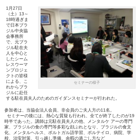
1月27日
（土）13～
18時過ぎま
で日本ブラ
ジル中央協
会事務所
で、元ブラ
ジル駐在夫
人を中心と
したシーム
レスウーマ
ンプロジェ
クト
の皆様
による、こ
セミナーの様子
れからブラ
ジルに赴任
する駐在員夫人のためのガイダンスセミナ
ーが行われた。
参加者は、当協会法人会員、非会員のご夫人方の11名。
セミナーの後には、熱心な質疑も行われ、全てが終了したのが19
時半であった。講師は元駐在員夫人の他、メンタルケ アーの専門
家、ブラジルの食の専門等多彩な顔ぶれとなり、ブラジルの食文
化、
メンタルヘルス、ポルトガル語学習、ポルテイロ、病院、学
校、治安対策、
引っ越し準備、余暇の過ごし方など