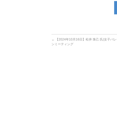
←
【2024年10月16日】松井 珠己 氏(女子バ
ンミーティング