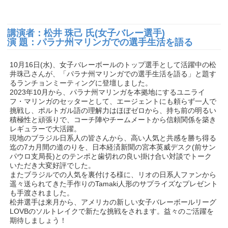
講演者：松井 珠己 氏(女子バレー選手)
演 題：パラナ州マリンガでの選手生活を語る
10月16日(水)、女子バレーボールのトップ選手として活躍中の松
井珠己さんが、「パラナ州マリンガでの選手生活を語る」と題す
るランチョンミーティングに登壇しました。
2023年10月から、パラナ州マリンガを本拠地にするユニライ
フ・マリンガのセッターとして、エージェントにも頼らず一人で
挑戦し、ポルトガル語の理解力はほぼゼロから、持ち前の明るい
積極性と頑張りで、コーチ陣やチームメートから信頼関係を築き
レギュラーで大活躍。
現地のブラジル日系人の皆さんから、高い人気と共感を勝ち得る
迄の7カ月間の道のりを、日本経済新聞の宮本英威デスク(前サン
パウロ支局長)とのテンポと歯切れの良い掛け合い対談でトーク
いただき大変好評でした。
またブラジルでの人気を裏付ける様に、リオの日系人ファンから
遥々送られてきた手作りのTamaki人形のサプライズなプレゼント
も手渡されました。
松井選手は来月から、アメリカの新しい女子バレーボールリーグ
LOVBのソルトレイクで新たな挑戦をされます。益々のご活躍を
期待しましょう！