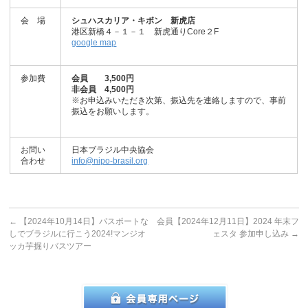
会 場
シュハスカリア・キボン 新虎店
港区新橋４－１－１ 新虎通りCore２F
google map
参加費
会員 3,500円
非会員 4,500円
※お申込みいただき次第、振込先を連絡しますので、事前
振込をお願いします。
お問い
日本ブラジル中央協会
合わせ
info@nipo-brasil.org
←
【2024年10月14日】パスポートな
会員【2024年12月11日】2024 年末フ
しでブラジルに行こう2024!マンジオ
ェスタ 参加申し込み
→
ッカ芋掘りバスツアー