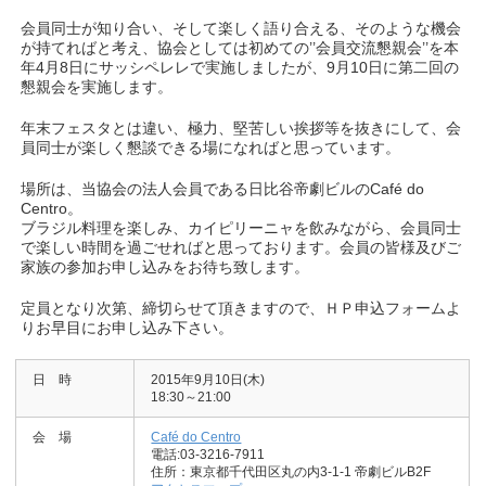
会員同士が知り合い、そして楽しく語り合える、そのような機会
が持てればと考え、協会としては初めての’’会員交流懇親会’’を本
年4月8日にサッシペレレで実施しましたが、9月10日に第二回の
懇親会を実施します。
年末フェスタとは違い、極力、堅苦しい挨拶等を抜きにして、会
員同士が楽しく懇談できる場になればと思っています。
場所は、当協会の法人会員である日比谷帝劇ビルのCafé do
Centro。
ブラジル料理を楽しみ、カイピリーニャを飲みながら、会員同士
で楽しい時間を過ごせればと思っております。会員の皆様及びご
家族の参加お申し込みをお待ち致します。
定員となり次第、締切らせて頂きますので、ＨＰ申込フォームよ
りお早目にお申し込み下さい。
日 時
2015年9月10日(木)
18:30～21:00
会 場
Café do Centro
電話:03-3216-7911
住所：東京都千代田区丸の内3-1-1 帝劇ビルB2F