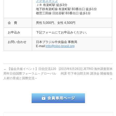
アクセスマップ
ＪＲ 有楽町駅 徒歩3分
地下鉄有楽町線 有楽町駅 B3番出口 徒歩1分
都営三田線 日比谷駅 B3番出口 徒歩1分
会 費
男性 5,000円、女性 4,500円
お申込み
下記フォームにてお申込みください。
お問い合わせ
日本ブラジル中央協会 事務局
E-mail:
info@nipo-brasil.org
←
【協会共催イベント】日伯交流120
[2015年6月26日] JETRO 海外調査部米
周年日伯国際フォーラム～グローバル
州課 竹下幸治郎主幹 講演会 開催報告
人材の育成と国際交流～
→