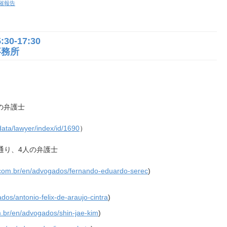
催報告
0-17:30
事務所
の弁護士
ata/lawyer/index/id/1690
）
、以下の通り、4人の弁護士
re.com.br/en/advogados/fernando-eduardo-serec
)
ados/antonio-felix-de-araujo-cintra
)
om.br/en/advogados/shin-jae-kim
)