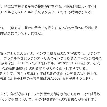
て、時には重複する多数の税制が存在する。州税は州によって少し
政レベルと司法レベルの手続きがあり、いずれも時間がかかる。
かる。（例えば、新たに子会社を設立するための当局への登録に数
関手続きについても、同様だ。
00億レアルと莫大なもの。インフラ投資額の対GDP比では、ラテンア
%と、ブラジルを含むラテンアメリカのインフラ投資のニーズに“成長余
字は、2018年▲1,481億レアル、2019年▲1,233億レアルとな
S(社会経済開発銀行）の融資能力が大きく低下してきている。
みとして、国会（立法府）では規則の改正（公務員の負担最小化、
法府による停止中の公共事業は約7,000もあるが減りつつあり。
ゼネコンが、自社関連のインフラ資産の売却を余儀なくされ、その結果鉄
連などの分野において、その“処分物件”への投資機会が生まれてい