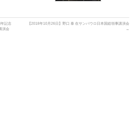
周年記念
【2018年10月26日】野口 泰 在サンパウロ日本国総領事講演会
講演会
→