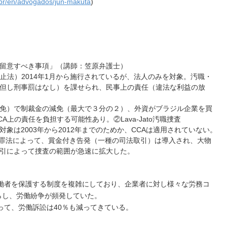
om.br/en/advogados/jun-makuta
)
留意すべき事項」（講師：笠原弁護士）
止法）2014年1月から施行されているが、法人のみを対象。汚職・
但し刑事罰はなし）を課せられ、民事上の責任（違法な利益の放
免）で制裁金の減免（最大で３分の２）、外資がブラジル企業を買
上の責任を負担する可能性あり。②Lava-Jato汚職捜査
象は2003年から2012年までのためか、CCAは適用されていない。
織犯罪法によって、賞金付き告発（一種の司法取引）は導入され、大物
引によって捜査の範囲が急速に拡大した。
労働者を保護する制度を複雑にしており、企業者に対し様々な労務コ
らし、労働紛争が頻発していた。
よって、労働訴訟は40％も減ってきている。