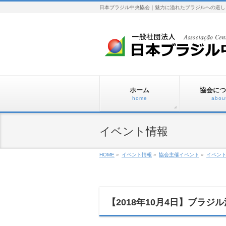
日本ブラジル中央協会｜魅力に溢れたブラジルへの道し
ホーム
協会につ
home
abou
イベント情報
HOME
»
イベント情報
»
協会主催イベント
»
イベン
【2018年10月4日】ブラジ