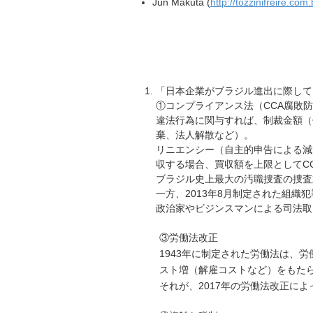
Jun Makuta (
http://tozzinifreire.c
「日本企業がブラジル進出に際して
①コンプライアンス法（CCA腐敗防
違法行為に関与すれば、制裁金額（
棄、法人解散など）。
リニエンシー（自主的申告による減
収する場合、買収額を上限としてCCA
ブラジル史上最大の汚職捜査の捜査対
一方、2013年8月制定された組
政治家やビジンスマンによる司法取
③労働法改正
1943年に制定された労働法は、
スト増（解雇コストなど）をもた
それが、2017年の労働法改正に