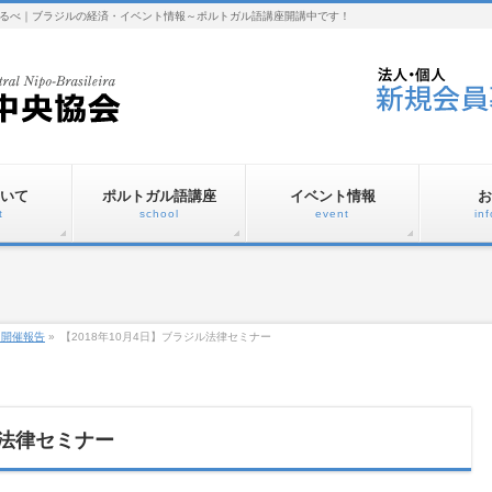
るべ｜ブラジルの経済・イベント情報～ポルトガル語講座開講中です！
いて
ポルトガル語講座
イベント情報
お
t
school
event
in
ト開催報告
»
【2018年10月4日】ブラジル法律セミナー
ル法律セミナー