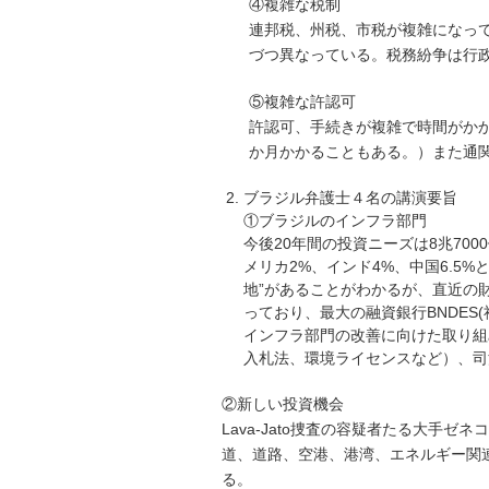
④複雑な税制
連邦税、州税、市税が複雑になっ
づつ異なっている。税務紛争は行
⑤複雑な許認可
許認可、手続きが複雑で時間がか
か月かかることもある。）また通
ブラジル弁護士４名の講演要旨
①ブラジルのインフラ部門
今後20年間の投資ニーズは8兆70
メリカ2%、インド4%、中国6.5
地”があることがわかるが、直近の財政赤
っており、最大の融資銀行BNDE
インフラ部門の改善に向けた取り組
入札法、環境ライセンスなど）、司
②新しい投資機会
Lava-Jato捜査の容疑者たる大手
道、道路、空港、港湾、エネルギー関
る。