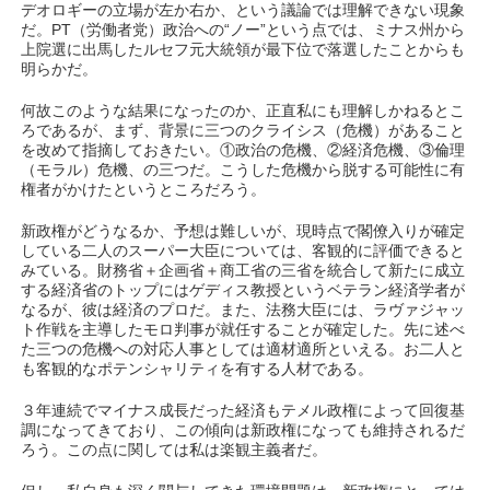
デオロギーの立場が左か右か、という議論では理解できない現象
だ。PT（労働者党）政治への“ノー”という点では、ミナス州から
上院選に出馬したルセフ元大統領が最下位で落選したことからも
明らかだ。
何故このような結果になったのか、正直私にも理解しかねるとこ
ろであるが、まず、背景に三つのクライシス（危機）があること
を改めて指摘しておきたい。①政治の危機、②経済危機、③倫理
（モラル）危機、の三つだ。こうした危機から脱する可能性に有
権者がかけたというところだろう。
新政権がどうなるか、予想は難しいが、現時点で閣僚入りが確定
している二人のスーパー大臣については、客観的に評価できると
みている。財務省＋企画省＋商工省の三省を統合して新たに成立
する経済省のトップにはゲディス教授というベテラン経済学者が
なるが、彼は経済のプロだ。また、法務大臣には、ラヴァジャッ
ト作戦を主導したモロ判事が就任することが確定した。先に述べ
た三つの危機への対応人事としては適材適所といえる。お二人と
も客観的なポテンシャリティを有する人材である。
３年連続でマイナス成長だった経済もテメル政権によって回復基
調になってきており、この傾向は新政権になっても維持されるだ
ろう。この点に関しては私は楽観主義者だ。