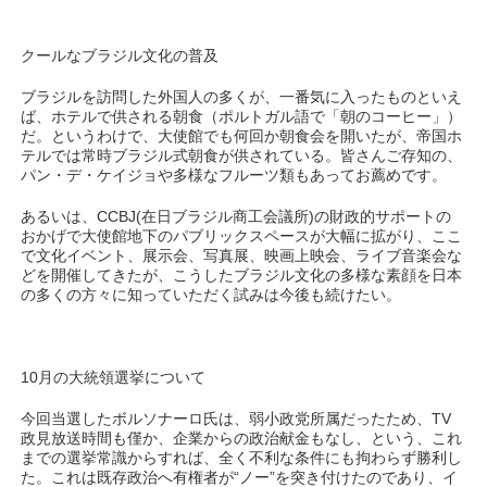
クールなブラジル文化の普及
ブラジルを訪問した外国人の多くが、一番気に入ったものといえ
ば、ホテルで供される朝食（ポルトガル語で「朝のコーヒー」）
だ。というわけで、大使館でも何回か朝食会を開いたが、帝国ホ
テルでは常時ブラジル式朝食が供されている。皆さんご存知の、
パン・デ・ケイジョや多様なフルーツ類もあってお薦めです。
あるいは、CCBJ(在日ブラジル商工会議所)の財政的サポートの
おかげで大使館地下のパブリックスペースが大幅に拡がり、ここ
で文化イベント、展示会、写真展、映画上映会、ライブ音楽会な
どを開催してきたが、こうしたブラジル文化の多様な素顔を日本
の多くの方々に知っていただく試みは今後も続けたい。
10月の大統領選挙について
今回当選したボルソナーロ氏は、弱小政党所属だったため、TV
政見放送時間も僅か、企業からの政治献金もなし、という、これ
までの選挙常識からすれば、全く不利な条件にも拘わらず勝利し
た。これは既存政治へ有権者が“ノー”を突き付けたのであり、イ