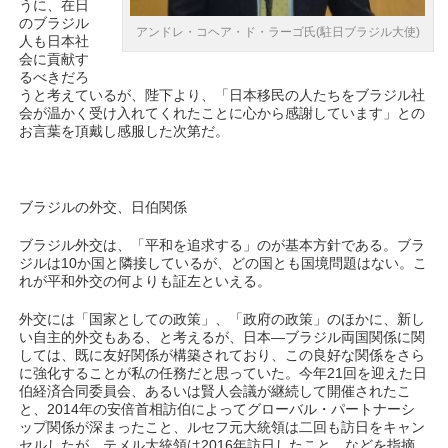
うに、在日
のブラジル
アンドレ・コヘア・ド・ラーゴ氏(駐日ブラジル大使)
人も日本社
会に貢献す
るべきだろ
うと考えているが、陛下より、「日本移民の人たちをブラジル社
会が温かく受け入れてくれたことに心から感謝しています」との
お言葉を頂戴し感服した次第だ。
ブラジルの外交、日伯関係
ブラジル外交は、「平和を追求する」のが基本方針である。ブラ
ジルは10か国と隣接しているが、どの国とも国境問題はない。こ
れが平和外交の何よりも証左といえる。
外交には「国家としての政策」、「政府の政策」のほかに、新し
い自主的外交もある、と考えるが、日本―ブラジル両国関係に関
しては、既に友好関係が構築されており、この良好な関係をさら
に強化することが私の任務だと思っていた。今年21回を迎えた日
伯経済合同委員会、あるいは賢人会議が継続して開催されたこ
と、2014年の安倍首相訪伯によってグローバル・パートナーシ
ップ関係が深まったこと、ルセフ元大統領は二回も訪日をキャン
セルしたが、テメル大統領は2016年訪日したこと、などを指摘