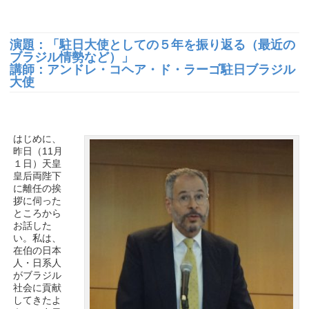
演題：「駐日大使としての５年を振り返る（最近の
ブラジル情勢など）」
講師：アンドレ・コヘア・ド・ラーゴ駐日ブラジル
大使
はじめに、
昨日（11月
１日）天皇
皇后両陛下
に離任の挨
拶に伺った
ところから
お話した
い。私は、
在伯の日本
人・日系人
がブラジル
社会に貢献
してきたよ