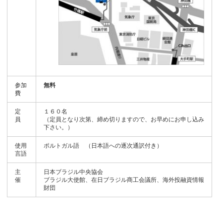
参加
無料
費
定
１６０名
員
（定員となり次第、締め切りますので、お早めにお申し込み
下さい。）
使用
ポルトガル語 （日本語への逐次通訳付き）
言語
主
日本ブラジル中央協会
催
ブラジル大使館、在日ブラジル商工会議所、海外投融資情報
財団