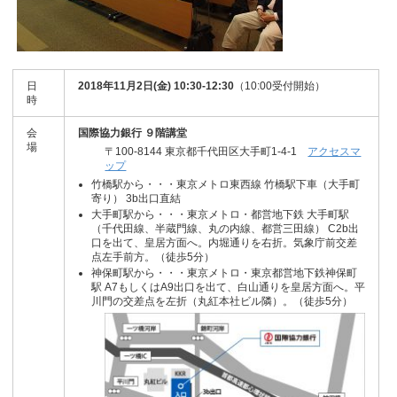
日
2018年11月2日(金) 10:30-12:30
（10:00受付開始）
時
会
国際協力銀行 ９階講堂
場
〒100-8144 東京都千代田区大手町1-4-1
アクセスマ
ップ
竹橋駅から・・・東京メトロ東西線 竹橋駅下車（大手町
寄り） 3b出口直結
大手町駅から・・・東京メトロ・都営地下鉄 大手町駅
（千代田線、半蔵門線、丸の内線、都営三田線） C2b出
口を出て、皇居方面へ。内堀通りを右折。気象庁前交差
点左手前方。（徒歩5分）
神保町駅から・・・東京メトロ・東京都営地下鉄神保町
駅 A7もしくはA9出口を出て、白山通りを皇居方面へ。平
川門の交差点を左折（丸紅本社ビル隣）。（徒歩5分）