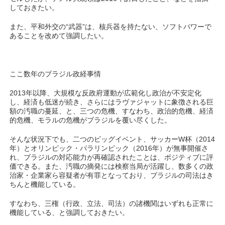
しておきたい。
また、平和外交の“武器”は、核兵器を持たない、ソフトパワーで
あることを改めて強調したい。
ここ数年のブラジル政経事情
2013年以降、大規模な反政府運動が広範化し政治が不安定化
し、経済も低迷が続き、さらにはラヴァジャットに象徴される巨
額の汚職の蔓延、と、三つの危機、すなわち、政治的危機、経済
的危機、モラルの危機がブラジルを覆い尽くした。
そんな状況下でも、二つのビッグイベント、サッカーW杯（2014
年）とオリンピック・パラリンピック（2016年）が無事開催さ
れ、ブラジルの対応能力が再確認されたことは、ポジティブに評
価できる。また、汚職の摘発には検察当局が活躍し、数多くの政
治家・企業家ら容疑者が有罪となっており、ブラジルの司法はき
ちんと機能している。
すなわち、三権（行政、立法、司法）の諸機関はいずれも正常に
機能している、と強調しておきたい。