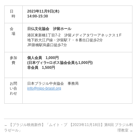
日
2023年11月9日(木)
時
14:00-15:30
会
日仏文化協会 汐留ホール
場
港区東新橋1丁目7-2 汐留メディアタワーアネックス１F
地下鉄大江戸線・汐留駅７・８番出口徒歩2分
JR新橋駅烏森口徒歩7分
参加
個人会員
1,000円
費
(日本ヴィラ=ロボス協会会員も1,000円)
非会員 1,500円
お問
日本ブラジル中央協会 事務局
い合
info@nipo-brasil.org
わせ
←
【ブラジル映画新作】「ムイト・プ
【2023年11月18日】第6回 ブラジル料
ラゼール」
理教室
→