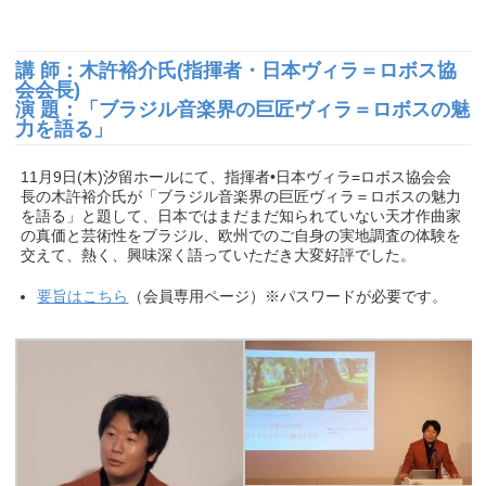
講 師：木許裕介氏
(
指揮者・日本ヴィラ＝ロボス協
会会長
)
演 題：「ブラジル音楽界の巨匠ヴィラ＝ロボスの魅
力を語る」
11月9日(木)汐留ホールにて、指揮者•日本ヴィラ=ロボス協会会
長の木許裕介氏が「ブラジル音楽界の巨匠ヴィラ＝ロボスの魅力
を語る」と題して、日本ではまだまだ知られていない天才作曲家
の真価と芸術性をブラジル、欧州でのご自身の実地調査の体験を
交えて、熱く、興味深く語っていただき大変好評でした。
要旨はこちら
（会員専用ページ）※パスワードが必要です。