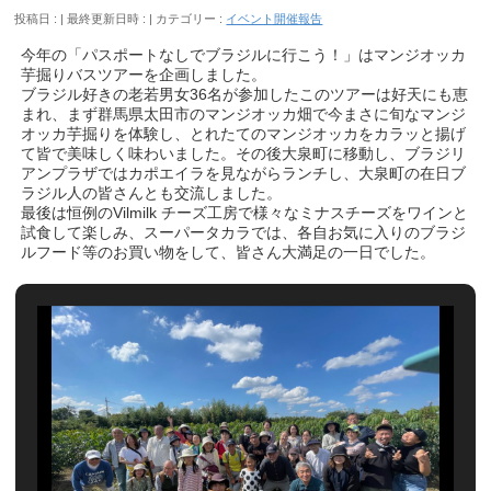
投稿日 :
最終更新日時 :
カテゴリー :
イベント開催報告
今年の「パスポートなしでブラジルに行こう！」はマンジオッカ
芋掘りバスツアーを企画しました。
ブラジル好きの老若男女36名が参加したこのツアーは好天にも恵
まれ、まず群馬県太田市のマンジオッカ畑で今まさに旬なマンジ
オッカ芋掘りを体験し、とれたてのマンジオッカをカラッと揚げ
て皆で美味しく味わいました。その後大泉町に移動し、ブラジリ
アンプラザではカポエイラを見ながらランチし、大泉町の在日ブ
ラジル人の皆さんとも交流しました。
最後は恒例のVilmilk チーズ工房で様々なミナスチーズをワインと
試食して楽しみ、スーパータカラでは、各自お気に入りのブラジ
ルフード等のお買い物をして、皆さん大満足の一日でした。