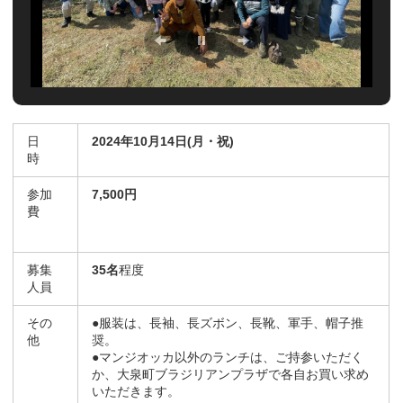
日
2024
年
10
月
14
日
(月・祝
)
時
参加
7,500円
費
募集
35名
程度
人員
その
●服装は、長袖、長ズボン、長靴、軍手、帽子推
他
奨。
●マンジオッカ以外のランチは、ご持参いただく
か、
大泉町ブラジリアンプラザで各自お買い求め
いただきます。