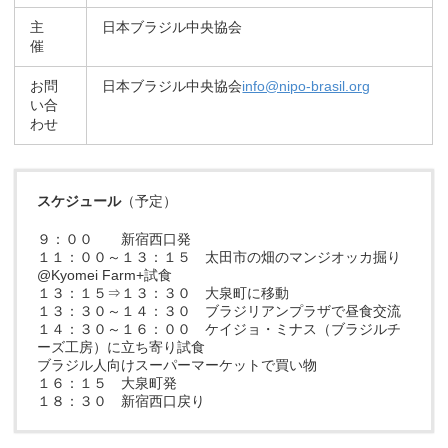
主
日本ブラジル中央協会
催
お問
日本ブラジル中央協会
info@nipo-brasil.org
い合
わせ
スケジュール
（予定）
９：００ 新宿西口発
１１：００～１３：１５ 太田市の畑のマンジオッカ掘り
@Kyomei Farm+試食
１３：１５⇒１３：３０ 大泉町に移動
１３：３０～１４：３０ ブラジリアンプラザで昼食交流
１４：３０～１６：００ ケイジョ・ミナス（ブラジルチ
ーズ工房）に立ち寄り試食
ブラジル人向けスーパーマーケットで買い物
１６：１５ 大泉町発
１８：３０ 新宿西口戻り