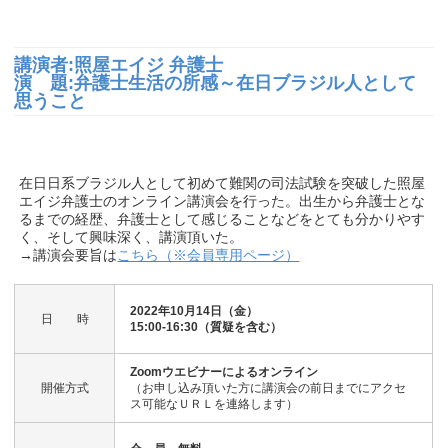
講演者:照屋エイジ 弁護士
演 題:弁護士生活の所感～在日ブラジル人として
思うこと
在日日系ブラジル人として初めて難関の司法試験を突破した照屋
エイジ弁護士のオンライン講演会を行った。出生から弁護士とな
るまでの経歴、弁護士として感じることなどをとても分かりやす
く、そして興味深く、講演頂いた。
→講演会要旨は
こちら（※会員専用ページ）
2022年10月14日（金）
日 時
15:00-16:30（質疑を含む）
Zoomウエビナーによるオンライン
開催方式
（お申し込み頂いた方に講演会の前日までにアクセ
ス可能なＵＲＬを連絡します）