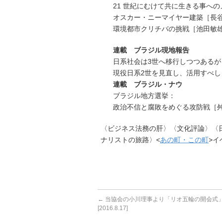
21 世紀にむけて共に生きる事へ
オスカー・ニーマイヤー建築［長
環境都市クリチバの挑戦［池田敏
連載 ブラジル現地報告
日系社会は3世へ移行しつつあるが
現役日系2世を見直し、活用すべし
連載 ブラジル・ナウ
ブラジル地方選挙：
政治不信と腐敗をめぐる攻防戦［
〈ビジネス法務の肝〉〈文化評論〉〈
ナリストの旅路〉<
あの町・この町
>イ
←
当協会の小川理事より「リオ五輪の開会式
[2016.8.17]