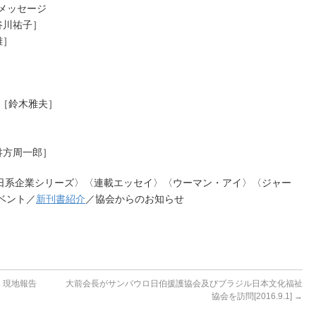
のメッセージ
谷川祐子］
雄］
［鈴木雅夫］
舛方周一郎］
日系企業シリーズ〉〈連載エッセイ〉〈ウーマン・アイ〉〈ジャー
ベント／
新刊書紹介
／協会からのお知らせ
」現地報告
大前会長がサンパウロ日伯援護協会及びブラジル日本文化福祉
協会を訪問[2016.9.1]
→