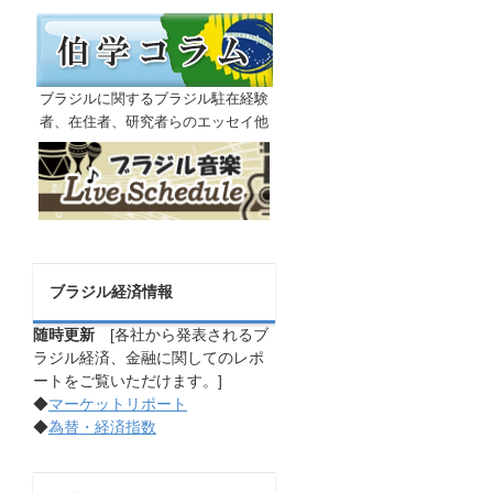
ブラジルに関するブラジル駐在経験
者、在住者、研究者らのエッセイ他
ブラジル経済情報
随時更新
[各社から発表されるブ
ラジル経済、金融に関してのレポ
ートをご覧いただけます。]
◆
マーケットリポート
◆
為替・経済指数