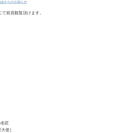
協会からのお知らせ
Fにて前頁観覧頂けます。
の名匠
ゴ大使］