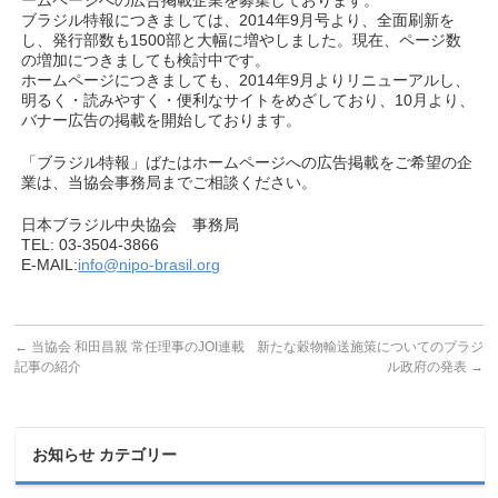
ームページへの広告掲載企業を募集しております。
ブラジル特報につきましては、2014年9月号より、全面刷新を
し、発行部数も1500部と大幅に増やしました。現在、ページ数
の増加につきましても検討中です。
ホームページにつきましても、2014年9月よりリニューアルし、
明るく・読みやすく・便利なサイトをめざしており、10月より、
バナー広告の掲載を開始しております。
「ブラジル特報」ばたはホームページへの広告掲載をご希望の企
業は、当協会事務局までご相談ください。
日本ブラジル中央協会 事務局
TEL: 03-3504-3866
E-MAIL:
info@nipo-brasil.org
←
当協会 和田昌親 常任理事のJOI連載
新たな穀物輸送施策についてのブラジ
記事の紹介
ル政府の発表
→
お知らせ カテゴリー